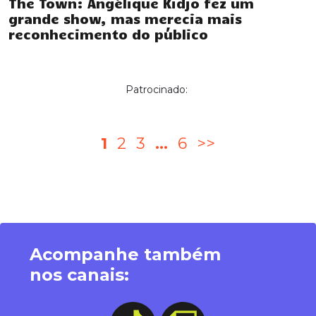
The Town: Angélique Kidjo fez um
grande show, mas merecia mais
reconhecimento do público
Patrocinado:
Paginação
1
2
3
…
6
>>
de
posts
Acompanhe também
nos canais: