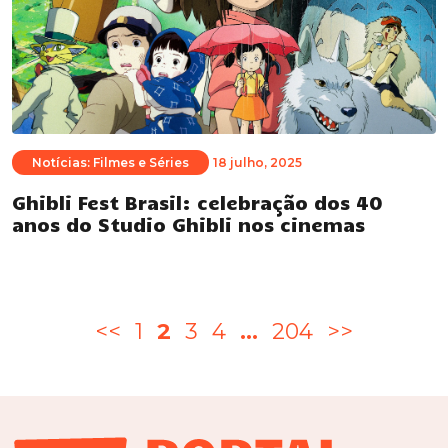
Notícias: Filmes e Séries
18 julho, 2025
Ghibli Fest Brasil: celebração dos 40
anos do Studio Ghibli nos cinemas
Paginação
<<
1
2
3
4
…
204
>>
de
posts