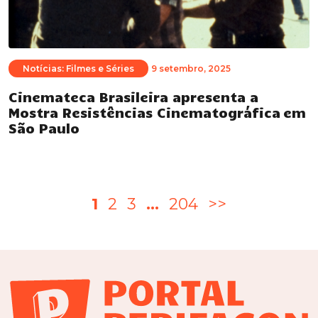
Notícias: Filmes e Séries
9 setembro, 2025
Cinemateca Brasileira apresenta a
Mostra Resistências Cinematográfica em
São Paulo
Paginação
1
2
3
…
204
>>
de
posts