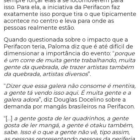
sempre forçar elas a se locomoverem para
isso. Para ela, a iniciativa da Perifacon faz
exatamente isso porque tira o que tipicamente
acontece no centro e leva para onde as
pessoas realmente estão.
Quando questionada sobre o impacto que a
Perifacon teria, Paloma diz que é até difícil de
dimensionar a importância do evento: “
porque
é um corre de muita gente trabalhando, muita
gente da quebrada, de trazer artistas também
da quebrada, artistas diversos
”.
“
Dizer que essa galera não consome é mentira,
a gente tá vendo isso aqui. É muita gente e a
galera adora
”, diz Douglas Docelino sobre a
demanda por mangás brasileiros na Perifacon.
“[…]
a gente gosta de ler quadrinhos, a gente
gosta de ler mangá, a gente é otaku também,
sabe. Isso é o que a gente não vê, tipo assim,
as pessoas representando pessoas da periferia