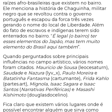
raízes afro-brasileiras que existem no bairro.
Ele menciona a história de Chaguinha, militar
negro que se revoltou contra o governo
português e escapou da forca três vezes
gerando o nome do local de Liberdade. Além
do fato de escravos e indígenas terem sido
enterrados no bairro. “
É legal (o bairro) ter
esses elementos do Japão, mas tem muito
elemento do Brasil aqui também
”.
Quando perguntados sobre principais
influências no campo artístico, vários nomes
foram citados.
Mauricio de Sousa
(leocesaturn),
Saudade
e
Nazura
(lyv_x),
Paulo Moreira
e
Batatinha Fantasma
(cartumante),
Frida Kahlo
(partes.art),
Mignola
,
Isaac Sagara e Isaac
Santos
(
Narrativas Periféricas)
e
Masashi
Kishimoto
(douglasdocelino).
Fica claro que existem vários lugares onde é
possível encontrar alguém que sirva como