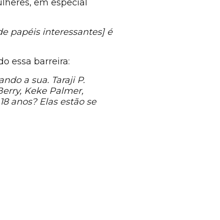
lheres, em especial
e papéis interessantes] é
do essa barreira:
do a sua. Taraji P.
Berry, Keke Palmer,
8 anos? Elas estão se