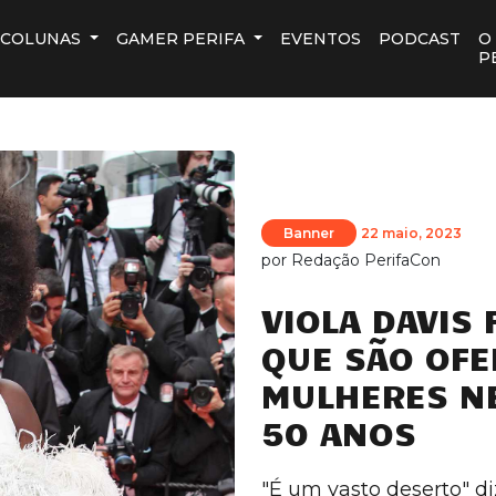
COLUNAS
GAMER PERIFA
EVENTOS
PODCAST
O
P
Banner
22 maio, 2023
por
Redação PerifaCon
VIOLA DAVIS 
QUE SÃO OFE
MULHERES N
50 ANOS
"É um vasto deserto" diz