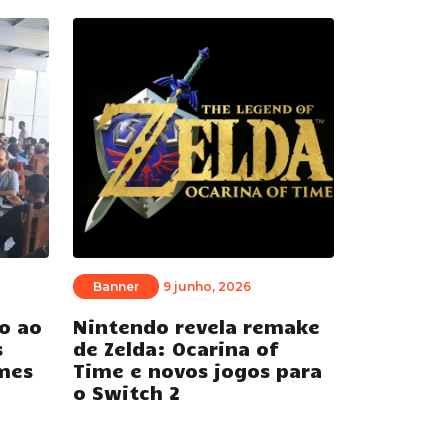
Banner
9 junho, 2026
o ao
Nintendo revela remake
s
de Zelda: Ocarina of
mes
Time e novos jogos para
o Switch 2