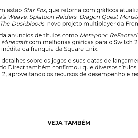
ém estão
Star Fox
, que retorna com gráficos atual
e’s Weave
,
Splatoon Raiders
,
Dragon Quest Monste
The Duskbloods
, novo projeto multiplayer da Fro
da anúncios de títulos como
Metaphor: ReFantazi
,
Minecraft
com melhorias gráficas para o Switch 
 inédita da franquia da Square Enix.
detalhes sobre os jogos e suas datas de lançame
o Direct também confirmou que diversos títulos
 2, aproveitando os recursos de desempenho e re
VEJA TAMBÉM