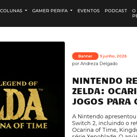
COLUNAS
GAMER PERIFA
EVENTOS
PODCAST
O
P
Banner
9 junho, 2026
por
Andreza Delgado
NINTENDO RE
ZELDA: OCAR
JOGOS PARA 
A Nintendo apresentou 
Switch 2, incluindo o r
Ocarina of Time, Kingd
série Xenoblade. O anún