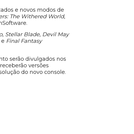
izados e novos modos de
rs: The Withered World
,
mSoftware.
o
,
Stellar Blade
,
Devil May
2 e
Final Fantasy
nto serão divulgados nos
 receberão versões
solução do novo console.