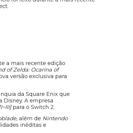
ect.
te a mais recente edição
d of Zelda: Ocarina of
ova versão exclusiva para
ranquia da Square Enix que
a Disney. A empresa
~III]
para o Switch 2.
oblade
, além de
Nintendo
idades inéditas e