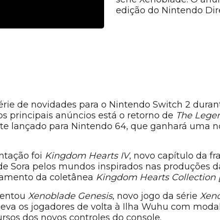
edição do Nintendo Dir
rie de novidades para o Nintendo Switch 2 duran
os principais anúncios está o retorno de
The Legen
ente lançado para Nintendo 64, que ganhará uma n
ntação foi
Kingdom Hearts IV
, novo capítulo da f
e Sora pelos mundos inspirados nas produções d
amento da coletânea
Kingdom Hearts Collection [I
sentou
Xenoblade Genesis
, novo jogo da série
Xen
 leva os jogadores de volta à Ilha Wuhu com modal
cursos dos novos controles do console.