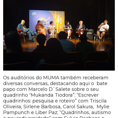
Os auditórios do MUMA também receberam
diversas conversas, destacando aqui o bate
papo com Marcelo D`Salete sobre o seu
quadrinho “Mukanda Tiodora”; “Escrever
quadrinhos: pesquisa e roteiro” com Triscila
Oliveira, Sirlene Barbosa, Carol Sakura, Mylie
Pampunch e Liber Paz; “Quadrinhos, autismo