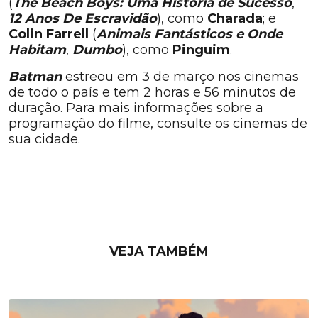
(
The Beach Boys: Uma História de Sucesso
,
12 Anos De Escravidão
), como
Charada
; e
Colin Farrell
(
Animais Fantásticos e
Onde
Habitam
,
Dumbo
), como
Pinguim
.
Batman
estreou em 3 de março nos cinemas
de todo o país e tem 2 horas e 56 minutos de
duração. Para mais informações sobre a
programação do filme, consulte os cinemas de
sua cidade.
VEJA TAMBÉM