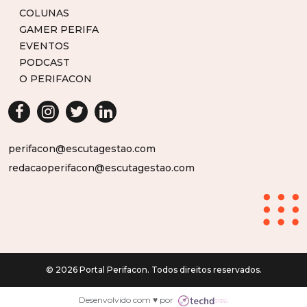
COLUNAS
GAMER PERIFA
EVENTOS
PODCAST
O PERIFACON
perifacon@escutagestao.com
redacaoperifacon@escutagestao.com
© 2026 Portal Perifacon. Todos direitos reservados.
Desenvolvido com ♥ por