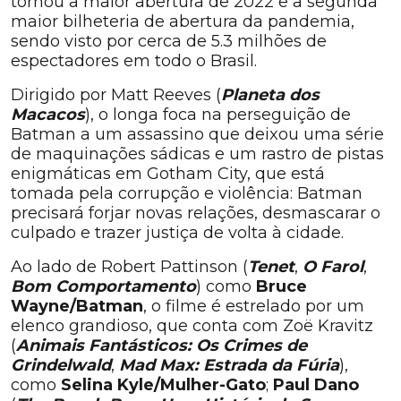
tornou a maior abertura de 2022 e a segunda
maior bilheteria de abertura da pandemia,
sendo visto por cerca de 5.3 milhões de
espectadores em todo o Brasil.
Dirigido por Matt Reeves (
Planeta dos
Macacos
), o longa foca na perseguição de
Batman a um assassino que deixou uma série
de maquinações sádicas e um rastro de pistas
enigmáticas em Gotham City, que está
tomada pela corrupção e violência: Batman
precisará forjar novas relações, desmascarar o
culpado e trazer justiça de volta à cidade.
Ao lado de Robert Pattinson (
Tenet
,
O Farol
,
Bom Comportament
o
) como
Bruce
Wayne/Batman
, o filme é estrelado por um
elenco grandioso, que conta com Zoë Kravitz
(
Animais Fantásticos: Os Crimes de
Grindelwald
,
Mad Max: Estrada da Fúria
),
como
Selina Kyle/Mulher-Gato
;
Paul Dano