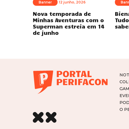
Banner
12 junho, 2026
Ban
Nova temporada de
Bien
Minhas Aventuras com o
Tudo
Superman estreia em 14
sabe
de junho
NOT
COL
GAM
EVE
POD
O P