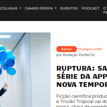
COLUNAS
GAMER PERIFA
EVENTOS
PODCAST
O
P
Banner
17 janeiro, 2025
por
Redação PerifaCon
RUPTURA: SA
SÉRIE DA APP
NOVA TEMPO
Ficção científica produ
e Trovão Tropical vai d
trama, cheia de segred