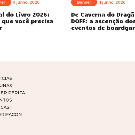
ner
11 junho, 2026
Banner
11 junho, 2026
al do Livro 2026:
De Caverna do Dragã
 que você precisa
DOFF: a ascenção do
r
eventos de boardga
ÍCIAS
UNAS
ER PERIFA
NTOS
CAST
ERIFACON