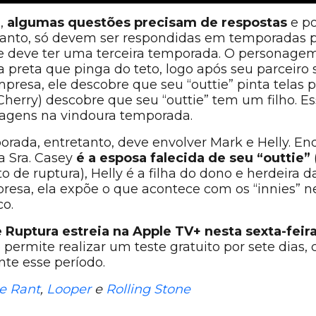
a,
algumas questões precisam de respostas
e p
etanto, só devem ser respondidas em temporadas p
ie deve ter uma terceira temporada. O personage
preta que pinga do teto, logo após seu parceiro 
presa, ele descobre que seu “outtie” pinta telas 
Cherry) descobre que seu “outtie” tem um filho. 
nagens na vindoura temporada.
ada, entretanto, deve envolver Mark e Helly. En
a Sra. Casey
é a esposa falecida de seu “outtie”
de ruptura), Helly é a filha do dono e herdeira 
esa, ela expõe o que acontece com os “innies” ne
o.
uptura estreia na Apple TV+ nesta sexta-feira 
 permite realizar um teste gratuito por sete dias
nte esse período.
 Rant
,
Looper
e
Rolling Stone