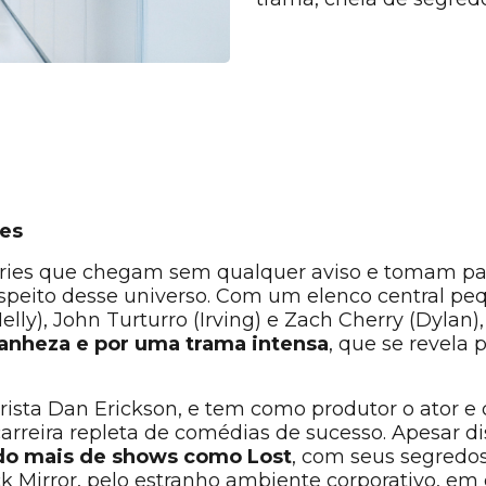
ues
ries que chegam sem qualquer aviso e tomam para
espeito desse universo. Com um elenco central p
Helly), John Turturro (Irving) e Zach Cherry (Dylan)
ranheza e por uma trama intensa
, que se revela
eirista Dan Erickson, e tem como produtor o ator e 
rreira repleta de comédias de sucesso. Apesar di
do mais de shows como Lost
, com seus segredos
k Mirror, pelo estranho ambiente corporativo, e