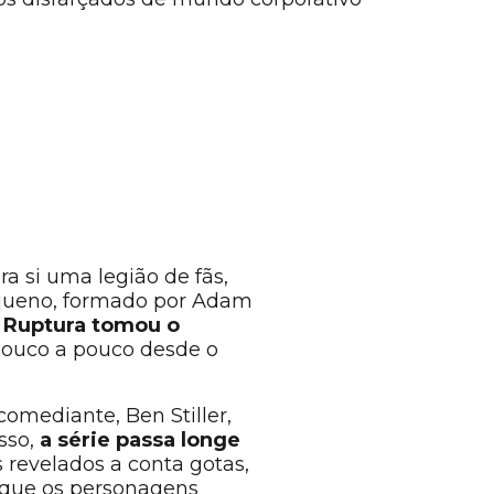
 si uma legião de fãs,
equeno, formado por Adam
,
Ruptura tomou o
 pouco a pouco desde o
comediante, Ben Stiller,
sso,
a série passa longe
 revelados a conta gotas,
m que os personagens