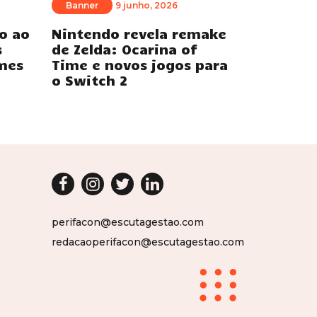
Banner
9 junho, 2026
o ao
Nintendo revela remake
s
de Zelda: Ocarina of
mes
Time e novos jogos para
o Switch 2
perifacon@escutagestao.com
redacaoperifacon@escutagestao.com