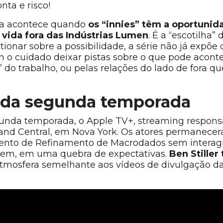
nta e risco!
ra acontece quando
os “innies” têm a oportunid
 vida fora das Indústrias Lumen
. É a “escotilha”
onar sobre a possibilidade, a série não já expõe
m o cuidado deixar pistas sobre o que pode aconte
” do trabalho, ou pelas relações do lado de fora 
r da segunda temporada
nda temporada, o Apple TV+, streaming responsáv
rand Central, em Nova York. Os atores permanece
nto de Refinamento de Macrodados sem interagi
trem, em uma quebra de expectativas.
Ben Stiller
tmosfera semelhante aos vídeos de divulgação da