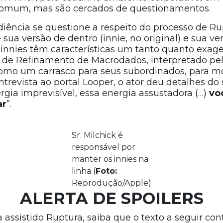
o comum, mas são cercados de questionamentos.
iência se questione a respeito do processo de R
ua versão de dentro (innie, no original) e sua ver
innies têm características um tanto quanto exager
de Refinamento de Macrodados, interpretado pelo
como um carrasco para seus subordinados, para m
trevista ao portal Looper, o ator deu detalhes do
gia imprevisível, essa energia assustadora (…)
vo
ar
”.
Sr. Milchick é
responsável por
manter os innies na
linha (
Foto:
Reprodução/Apple)
ALERTA DE SPOILERS
assistido Ruptura, saiba que o texto a seguir con