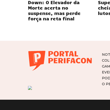
Down: O Elevador da
Supe
Morte acerta no
chei
suspense, mas perde
luto
força na reta final
NOT
COL
GAM
EVE
POD
O P