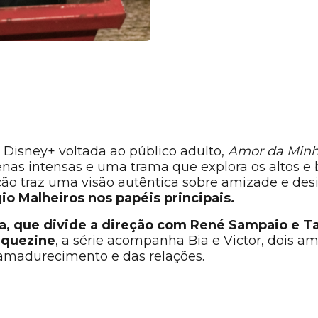
do Disney+ voltada ao público adulto,
Amor da Minh
enas intensas e uma trama que explora os altos e 
ão traz uma visão autêntica sobre amizade e des
o Malheiros nos papéis principais.
a, que divide a direção com René Sampaio e T
rquezine
, a série acompanha Bia e Victor, dois a
 amadurecimento e das relações.