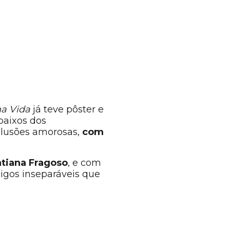
a Vida
já teve pôster e
baixos dos
ilusões amorosas,
com
atiana Fragoso
, e com
migos inseparáveis que