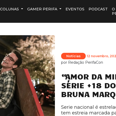
COLUNAS
GAMER PERIFA
EVENTOS
PODCAST
O
P
Notícias
12 novembro, 20
por
Redação PerifaCon
“AMOR DA MI
SÉRIE +18 DO
BRUNA MARQ
Serie nacional é estrel
tem estreia marcada p