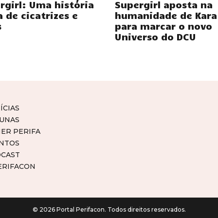
rgirl: Uma história
Supergirl aposta na
a de cicatrizes e
humanidade de Kara
s
para marcar o novo
Universo do DCU
ÍCIAS
UNAS
ER PERIFA
NTOS
CAST
ERIFACON
© 2026 Portal Perifacon. Todos direitos reservados.