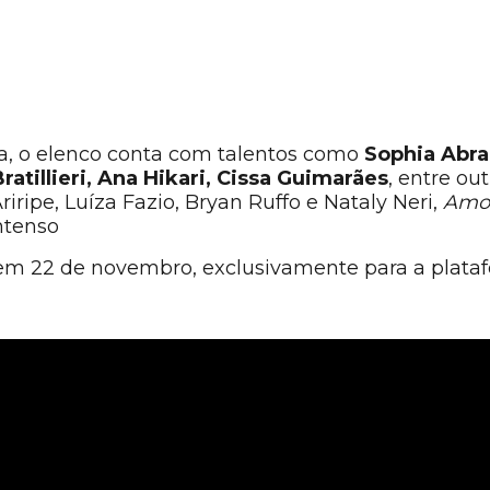
a, o elenco conta com talentos como
Sophia Abra
atillieri, Ana Hikari, Cissa Guimarães
, entre ou
iripe, Luíza Fazio, Bryan Ruffo e Nataly Neri,
Amor
ntenso
em 22 de novembro, exclusivamente para a plata