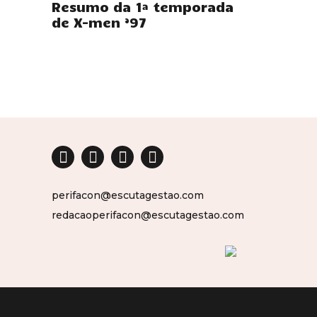
Resumo da 1ª temporada
de X-men ’97
perifacon@escutagestao.com
redacaoperifacon@escutagestao.com