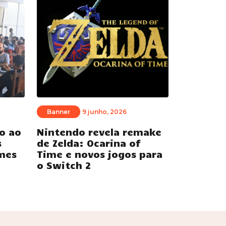
Banner
9 junho, 2026
o ao
Nintendo revela remake
s
de Zelda: Ocarina of
mes
Time e novos jogos para
o Switch 2