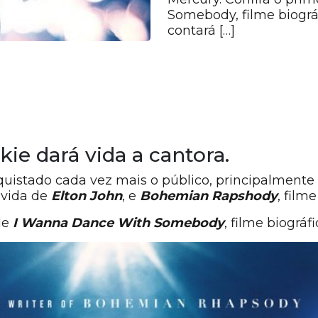
Somebody, filme biográ
contará […]
ie dará vida a cantora.
quistado cada vez mais o público, principalment
a vida de
Elton John
, e
Bohemian Rapshody
, film
de
I Wanna Dance With Somebody
, filme biográ