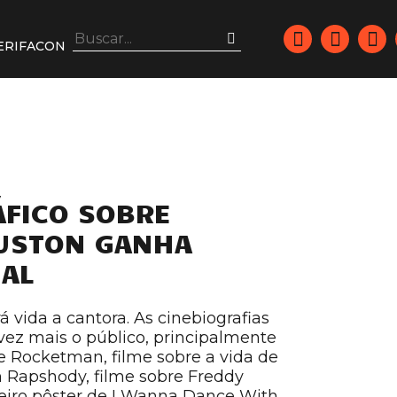
ERIFACON
ÁFICO SOBRE
USTON GANHA
IAL
á vida a cantora. As cinebiografias
ez mais o público, principalmente
 Rocketman, filme sobre a vida de
 Rapshody, filme sobre Freddy
meiro pôster de I Wanna Dance With