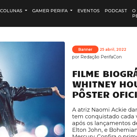
COLUNAS
GAMER PERIFA
EVENTOS
PODCAST
O
P
Banner
25 abril, 2022
por
Redação PerifaCon
FILME BIOGR
WHITNEY HO
PÔSTER OFIC
A atriz Naomi Ackie dar
tem conquistado cada v
após os lançamentos de
Elton John, e Bohemian
Mercury. Confira o pri