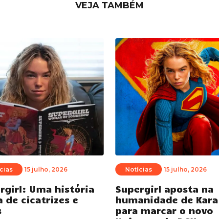
VEJA TAMBÉM
cias
15 julho, 2026
Notícias
15 julho, 2026
rgirl: Uma história
Supergirl aposta na
a de cicatrizes e
humanidade de Kara
s
para marcar o novo