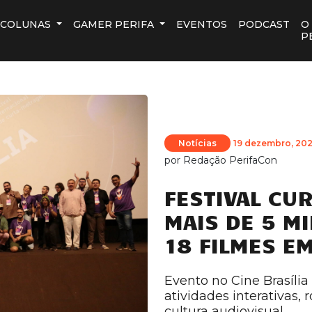
COLUNAS
GAMER PERIFA
EVENTOS
PODCAST
O
P
Notícias
19 dezembro, 20
por
Redação PerifaCon
FESTIVAL CU
MAIS DE 5 M
18 FILMES E
Evento no Cine Brasília
atividades interativas,
cultura audiovisual