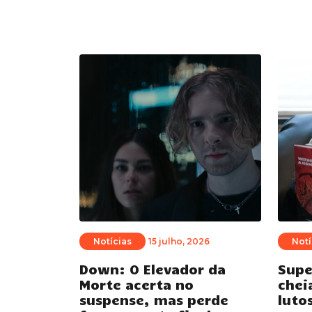
Notícias
15 julho, 2026
Notí
Down: O Elevador da
Supe
Morte acerta no
chei
suspense, mas perde
luto