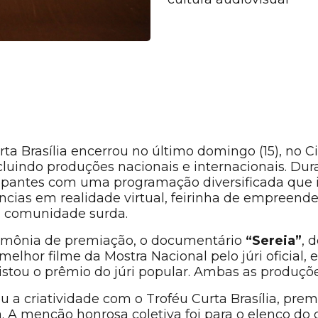
rta Brasília encerrou no último domingo (15), no Ci
cluindo produções nacionais e internacionais. Dur
icipantes com uma programação diversificada que i
ncias em realidade virtual, feirinha de empreende
 a comunidade surda.
rimônia de premiação, o documentário
“Sereia”
, 
 melhor filme da Mostra Nacional pelo júri oficial
uistou o prêmio do júri popular. Ambas as produçõ
u a criatividade com o Troféu Curta Brasília, pr
ia. A menção honrosa coletiva foi para o elenco do