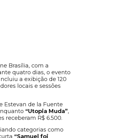
ne Brasília, com a
ante quatro dias, o evento
ncluiu a exibição de 120
dores locais e sessões
de Estevan de la Fuente
, enquanto
“Utopia Muda”
,
es receberam R$ 6.500.
emiando categorias como
 curta
“Samuel foi