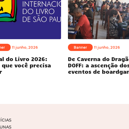
ner
11 junho, 2026
Banner
11 junho, 2026
al do Livro 2026:
De Caverna do Dragã
 que você precisa
DOFF: a ascenção do
r
eventos de boardga
ÍCIAS
UNAS