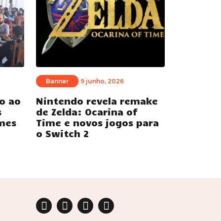
Banner
9 junho, 2026
o ao
Nintendo revela remake
s
de Zelda: Ocarina of
mes
Time e novos jogos para
o Switch 2