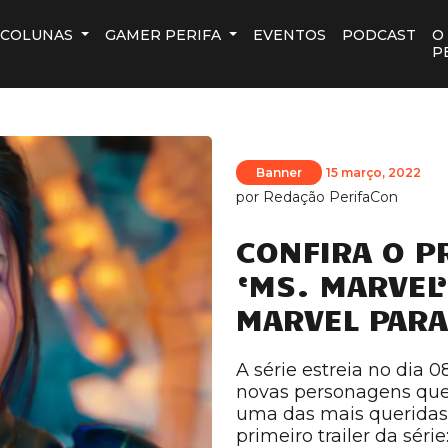
COLUNAS
GAMER PERIFA
EVENTOS
PODCAST
O
P
Banner
15 março, 2022
por
Redação PerifaCon
CONFIRA O P
‘MS. MARVEL’
MARVEL PARA
A série estreia no dia 
novas personagens qu
uma das mais queridas e
primeiro trailer da sér