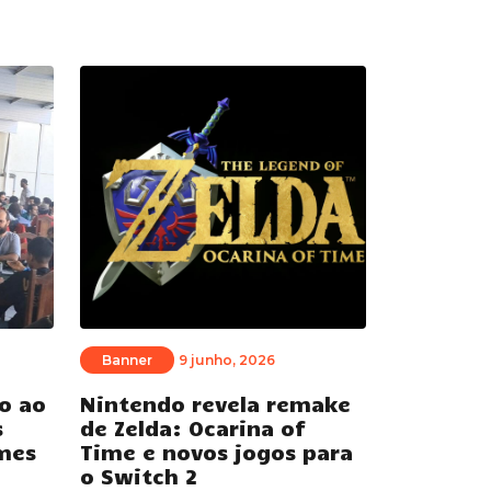
Banner
9 junho, 2026
o ao
Nintendo revela remake
s
de Zelda: Ocarina of
mes
Time e novos jogos para
o Switch 2