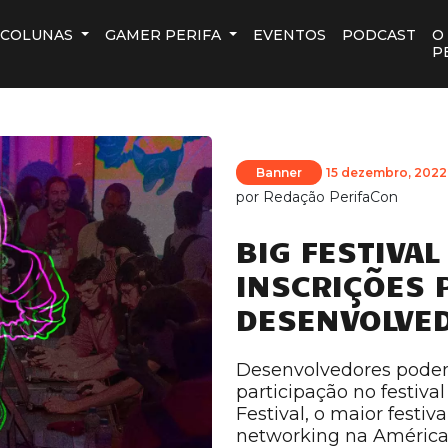
COLUNAS
GAMER PERIFA
EVENTOS
PODCAST
O
P
Banner
15 dezembro, 2022
por
Redação PerifaCon
BIG FESTIVAL
INSCRIÇÕES 
DESENVOLVE
Desenvolvedores podem
participação no festival
Festival, o maior festiv
networking na América L