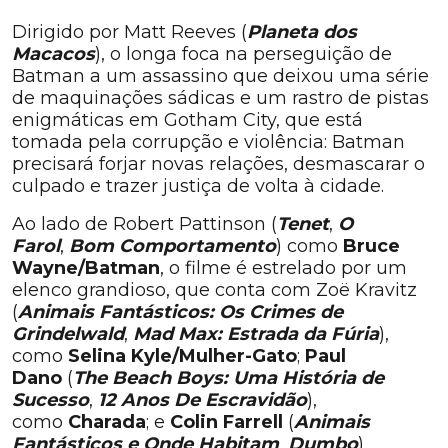
Dirigido por Matt Reeves (
Planeta dos
Macacos
), o longa foca na perseguição de
Batman a um assassino que deixou uma série
de maquinações sádicas e um rastro de pistas
enigmáticas em Gotham City, que está
tomada pela corrupção e violência: Batman
precisará forjar novas relações, desmascarar o
culpado e trazer justiça de volta à cidade.
Ao lado de Robert Pattinson (
Tenet
,
O
Farol
,
Bom Comportament
o
) como
Bruce
Wayne/Batman
, o filme é estrelado por um
elenco grandioso, que conta com Zoë Kravitz
(
Animais Fantásticos: Os Crimes de
Grindelwald
,
Mad Max: Estrada da Fúria
),
como
Selina Kyle/Mulher-Gato
;
Paul
Dano
(
The Beach Boys: Uma História de
Sucesso
,
12 Anos De Escravidão
),
como
Charada
; e
Colin Farrell
(
Animais
Fantásticos e
Onde Habitam
,
Dumbo
),