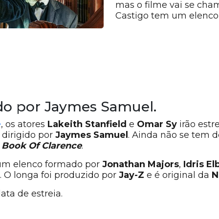
mas o filme vai se cha
Castigo tem um elenco
ido por Jaymes Samuel.
e
, os atores
Lakeith Stanfield
e
Omar Sy
irão estr
e dirigido por
Jaymes Samuel
. Ainda não se tem d
r
Book Of Clarence
.
m elenco formado por
Jonathan Majors
,
Idris El
. O longa foi produzido por
Jay-Z
e é original da
N
ata de estreia.