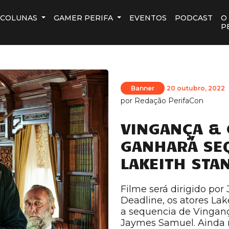
COLUNAS
GAMER PERIFA
EVENTOS
PODCAST
O
P
Banner
20 outubro, 2022
por
Redação PerifaCon
VINGANÇA & 
GANHARÁ SE
LAKEITH STA
Filme será dirigido po
Deadline, os atores Lak
a sequencia de Vingança
Jaymes Samuel. Ainda n