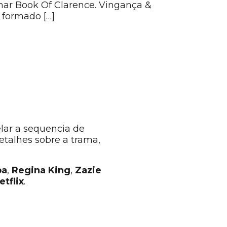
mar Book Of Clarence. Vingança &
 formado […]
elar a sequencia de
etalhes sobre a trama,
ba
,
Regina King
,
Zazie
etflix
.