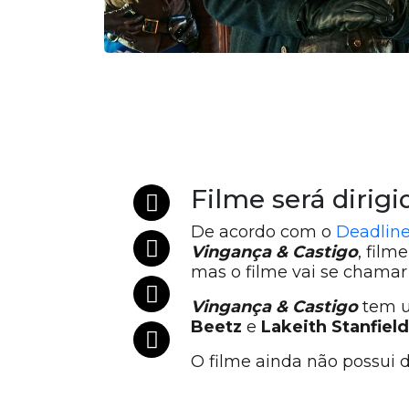
Filme será dirig
De acordo com o
Deadlin
Vingança & Castigo
, film
mas o filme vai se chama
Vingança & Castigo
tem u
Beetz
e
Lakeith Stanfield
O filme ainda não possui d