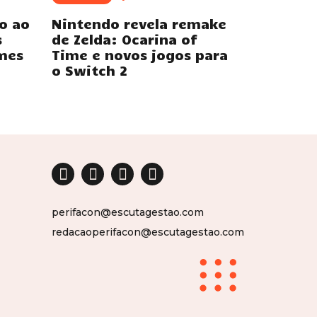
o ao
Nintendo revela remake
s
de Zelda: Ocarina of
mes
Time e novos jogos para
o Switch 2
perifacon@escutagestao.com
redacaoperifacon@escutagestao.com