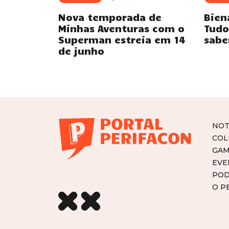
Nova temporada de
Bien
Minhas Aventuras com o
Tudo
Superman estreia em 14
sabe
de junho
NOT
COL
GAM
EVE
POD
O P