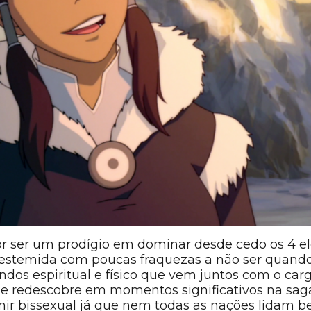
or ser um prodígio em dominar desde cedo os 4 e
destemida com poucas fraquezas a não ser quando
dos espiritual e físico que vem juntos com o carg
 e redescobre em momentos significativos na sag
ir bissexual já que nem todas as nações lidam b