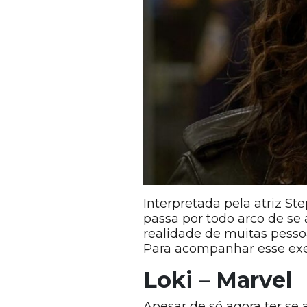
Interpretada pela atriz St
passa por todo arco de se 
realidade de muitas pess
Para acompanhar esse exem
Loki
–
Marvel
Apesar de só agora ter se