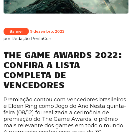
Banner
9 dezembro, 2022
por
Redação PerifaCon
THE GAME AWARDS 2022:
CONFIRA A LISTA
COMPLETA DE
VENCEDORES
Premiação contou com vencedores brasileiros
e Elden Ring como Jogo do Ano Nesta quinta-
feira (08/12) foi realizada a cerimônia de
premiação do The Game Awards, o prêmio
mais relevante dos games em todo o mundo.