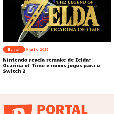
Banner
9 junho, 2026
Nintendo revela remake de Zelda:
Ocarina of Time e novos jogos para o
Switch 2