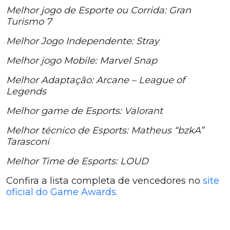
Melhor jogo de Esporte ou Corrida: Gran
Turismo 7
Melhor Jogo Independente: Stray
Melhor jogo Mobile: Marvel Snap
Melhor Adaptação: Arcane – League of
Legends
Melhor game de Esports: Valorant
Melhor técnico de Esports: Matheus “bzkA”
Tarasconi
Melhor Time de Esports: LOUD
Confira a lista completa de vencedores no
site
oficial do Game Awards.