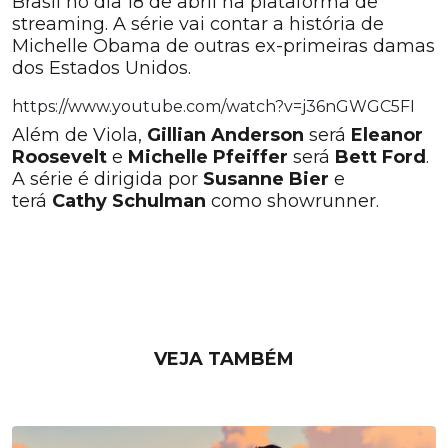
Brasil no dia 18 de abril na plataforma de
streaming. A série vai contar a história de
Michelle Obama de outras ex-primeiras damas
dos Estados Unidos.
https://www.youtube.com/watch?v=j36nGWGC5FI
Além de Viola,
Gillian Anderson
será
Eleanor
Roosevelt
e
Michelle
Pfeiffer
será
Bett Ford
.
A série é dirigida por
Susanne Bier
e
terá
Cathy Schulman
como showrunner.
VEJA TAMBÉM