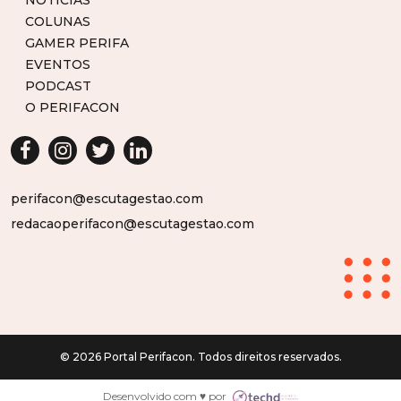
COLUNAS
GAMER PERIFA
EVENTOS
PODCAST
O PERIFACON
perifacon@escutagestao.com
redacaoperifacon@escutagestao.com
© 2026 Portal Perifacon. Todos direitos reservados.
Desenvolvido com ♥ por