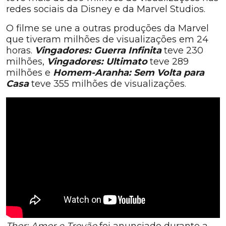
redes sociais da Disney e da Marvel Studios.
O filme se une a outras produções da Marvel
que tiveram milhões de visualizações em 24
horas.
Vingadores: Guerra Infinita
teve 230
milhões,
Vingadores: Ultimato
teve 289
milhões e
Homem-Aranha: Sem Volta para
Casa
teve 355 milhões de visualizações.
Thor: Amor e Trovão
foi anunciado durante a