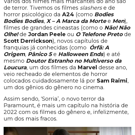
Vários dos filmes mais marcantes do ano são
de terror. Tivemos os filmes
slashers
e de
horror psicológico da
A24
(como
Bodies
Bodies Bodies
,
X – A Marca da Morte
e
Men
),
filmes de grandes cineastas (como o
Não! Não
Olhe!
de
Jordan Peele
ou
O Telefone Preto
de
Scott Derrickson
), novos capítulos de
franquias já conhecidas (como
Órfã: A
Origem
,
Pânico 5
e
Halloween Ends
) e até
mesmo
Doutor Estranho no Multiverso da
Loucura
, um dos filmes da
Marvel
desse ano,
veio recheado de elementos de horror
colocados cuidadosamente lá por
Sam Raimi
,
um dos gênios do gênero no cinema.
Assim sendo, ‘Sorria’, o novo terror da
Paramount, é mais um capítulo na história de
2022 com os filmes do gênero e, infelizmente,
um dos mais fracos.