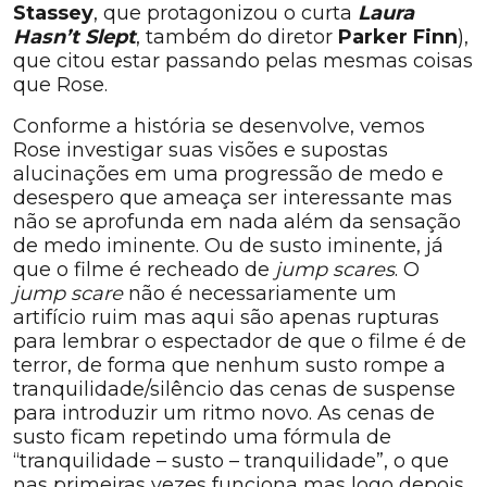
Stassey
, que protagonizou o curta
Laura
Hasn’t Slept
, também do diretor
Parker Finn
),
que citou estar passando pelas mesmas coisas
que Rose.
Conforme a história se desenvolve, vemos
Rose investigar suas visões e supostas
alucinações em uma progressão de medo e
desespero que ameaça ser interessante mas
não se aprofunda em nada além da sensação
de medo iminente. Ou de susto iminente, já
que o filme é recheado de
jump scares
. O
jump scare
não é necessariamente um
artifício ruim mas aqui são apenas rupturas
para lembrar o espectador de que o filme é de
terror, de forma que nenhum susto rompe a
tranquilidade/silêncio das cenas de suspense
para introduzir um ritmo novo. As cenas de
susto ficam repetindo uma fórmula de
“tranquilidade – susto – tranquilidade”, o que
nas primeiras vezes funciona mas logo depois