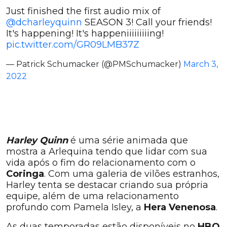
Just finished the first audio mix of
@dcharleyquinn
SEASON 3! Call your friends!
It's happening! It's happeniiiiiiiiing!
pic.twitter.com/GR09LMB37Z
— Patrick Schumacker (@PMSchumacker)
March 3,
2022
Harley Quinn
é uma série animada que
mostra a Arlequina tendo que lidar com sua
vida após o fim do relacionamento com o
Coringa
. Com uma galeria de vilões estranhos,
Harley tenta se destacar criando sua própria
equipe, além de uma relacionamento
profundo com Pamela Isley, a
Hera Venenosa
.
As duas temporadas estão disponíveis no
HBO