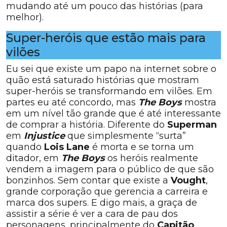
mudando até um pouco das histórias (para
melhor).
Super-heróis que estão mais para
vilões
Eu sei que existe um papo na internet sobre o
quão está saturado histórias que mostram
super-heróis se transformando em vilões. Em
partes eu até concordo, mas
The Boys
mostra
em um nível tão grande que é até interessante
de comprar a história. Diferente do
Superman
em
Injustice
que simplesmente “surta”
quando
Lois Lane
é morta e se torna um
ditador, em
The Boys
os heróis realmente
vendem a imagem para o público de que são
bonzinhos. Sem contar que existe a
Vought
,
grande corporação que gerencia a carreira e
marca dos supers. E digo mais, a graça de
assistir a série é ver a cara de pau dos
personagens, principalmente do
Capitão