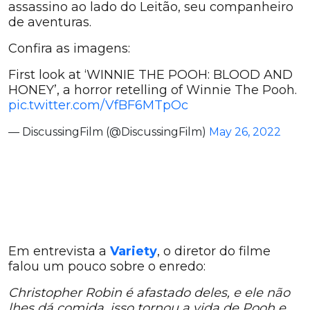
assassino ao lado do Leitão, seu companheiro
de aventuras.
Confira as imagens:
First look at ‘WINNIE THE POOH: BLOOD AND
HONEY’, a horror retelling of Winnie The Pooh.
pic.twitter.com/VfBF6MTpOc
— DiscussingFilm (@DiscussingFilm)
May 26, 2022
Em entrevista a
Variety
, o diretor do filme
falou um pouco sobre o enredo:
Christopher Robin é afastado deles, e ele não
lhes dá comida, isso tornou a vida de Pooh e