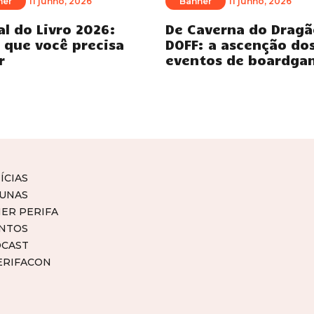
ner
11 junho, 2026
Banner
11 junho, 2026
al do Livro 2026:
De Caverna do Dragã
 que você precisa
DOFF: a ascenção do
r
eventos de boardga
ÍCIAS
UNAS
ER PERIFA
NTOS
CAST
ERIFACON