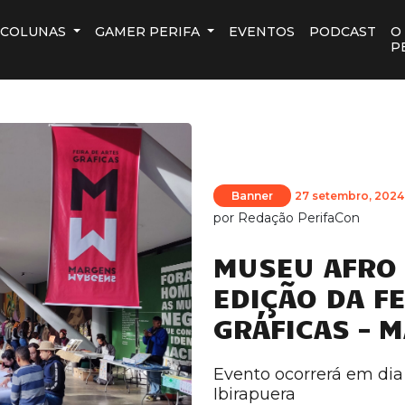
COLUNAS
GAMER PERIFA
EVENTOS
PODCAST
O
P
Banner
27 setembro, 2024
por
Redação PerifaCon
MUSEU AFRO 
EDIÇÃO DA FE
GRÁFICAS – 
Evento ocorrerá em di
Ibirapuera