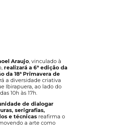
noel Araujo
, vinculado à
o,
realizará a 6ª edição da
 da 18ª Primavera de
ará a diversidade criativa
e Ibirapuera, ao lado do
das 10h às 17h.
unidade de dialogar
ras, serigrafias,
los e técnicas
reafirma o
omovendo a arte como