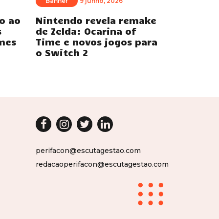
Banner
9 junho, 2026
o ao
Nintendo revela remake
s
de Zelda: Ocarina of
mes
Time e novos jogos para
o Switch 2
perifacon@escutagestao.com
redacaoperifacon@escutagestao.com