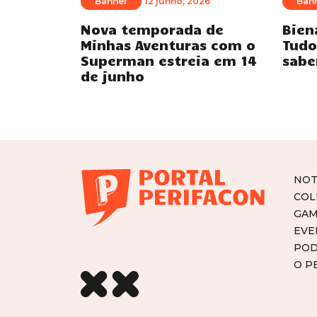
Banner
12 junho, 2026
Ban
Nova temporada de
Bien
Minhas Aventuras com o
Tudo
Superman estreia em 14
sabe
de junho
NOT
COL
GAM
EVE
POD
O P