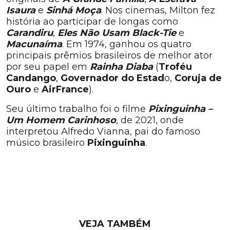
Isaura
e
Sinhá Moça
. Nos cinemas, Milton fez
história ao participar de longas como
Carandiru
,
Eles Não Usam Black-Tie
e
Macunaíma
. Em 1974, ganhou os quatro
principais prêmios brasileiros de melhor ator
por seu papel em
Rainha Diaba
(
Troféu
Candango
,
Governador do Estad
o,
Coruja de
Ouro
e
AirFrance
).
Seu último trabalho foi o filme
Pixinguinha –
Um Homem Carinhoso
, de 2021, onde
interpretou Alfredo Vianna, pai do famoso
músico brasileiro
Pixinguinha
.
VEJA TAMBÉM