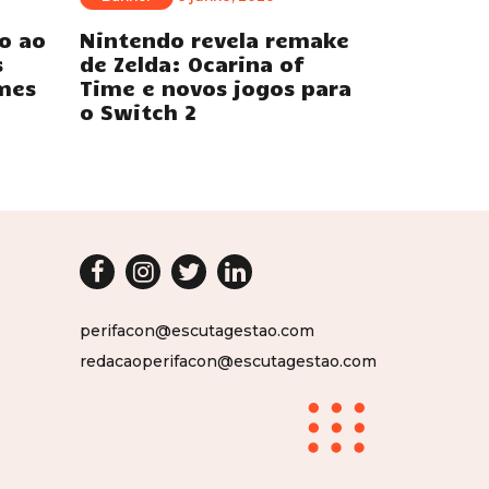
o ao
Nintendo revela remake
s
de Zelda: Ocarina of
mes
Time e novos jogos para
o Switch 2
perifacon@escutagestao.com
redacaoperifacon@escutagestao.com