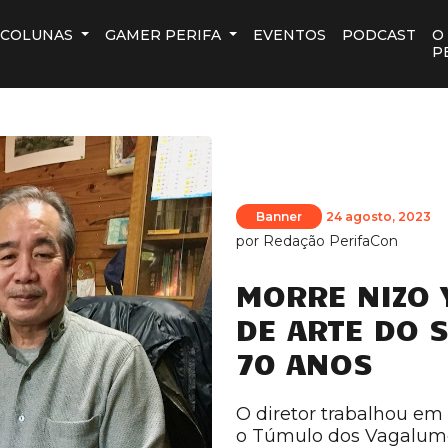
COLUNAS
GAMER PERIFA
EVENTOS
PODCAST
O
P
Banner
24 agosto, 2023
por
Redação PerifaCon
MORRE NIZO 
DE ARTE DO S
70 ANOS
O diretor trabalhou em
o Túmulo dos Vagalum