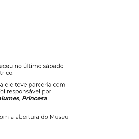
aleceu no último sábado
rico.
ra ele teve parceria com
foi responsável por
alumes
,
Princesa
om a abertura do Museu