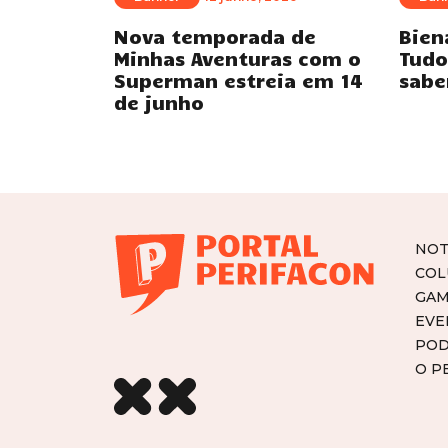
Nova temporada de
Bien
Minhas Aventuras com o
Tudo
Superman estreia em 14
sabe
de junho
NOT
COL
GAM
EVE
POD
O P