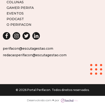
COLUNAS
GAMER PERIFA
EVENTOS
PODCAST
O PERIFACON
perifacon@escutagestao.com
redacaoperifacon@escutagestao.com
© 2026 Portal Perifacon. Todos direitos reservados.
Desenvolvido com ♥ por