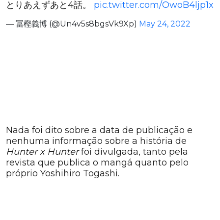
とりあえずあと4話。
pic.twitter.com/OwoB4ljp1x
— 冨樫義博 (@Un4v5s8bgsVk9Xp)
May 24, 2022
Nada foi dito sobre a data de publicação e
nenhuma informação sobre a história de
Hunter x Hunter
foi divulgada, tanto pela
revista que publica o mangá quanto pelo
próprio Yoshihiro Togashi.