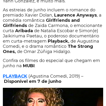
Yann Gonzalez, e muito mais.
As estreias de junho incluem o romance do
premiado Xavier Dolan,
Laurence Anyways
, a
comédia romântica
Girlfriends and
Girlfriends
de Zaida Carmona, o emocionante
curta
Aribada
de Natalia Escobar e Simon(e)
Jaikiriuma Paetau, o poderoso documentário
em curta-metragem
Playback,
de Augustina
Comedi, e o drama romântico
The Strong
Ones,
de Omar Zúñiga Hidalgo.
Confira os filmes do especial que chegam em
junho na
MUBI
:
PLAYBACK
(Agustina Comedi, 2019) –
Disponível em 7 de junho