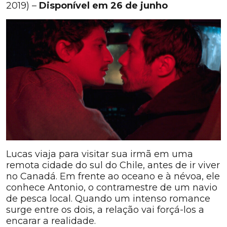
2019) –
Disponível em 26 de junho
Lucas viaja para visitar sua irmã em uma
remota cidade do sul do Chile, antes de ir viver
no Canadá. Em frente ao oceano e à névoa, ele
conhece Antonio, o contramestre de um navio
de pesca local. Quando um intenso romance
surge entre os dois, a relação vai forçá-los a
encarar a realidade.