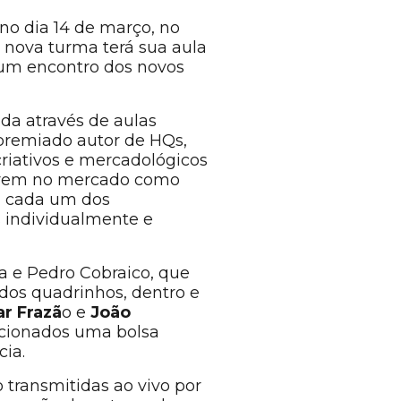
no dia 14 de março, no
 A nova turma terá sua aula
á um encontro dos novos
a através de aulas
 premiado autor de HQs,
criativos e mercadológicos
ssarem no mercado como
o, cada um dos
s individualmente e
a e Pedro Cobraico, que
os quadrinhos, dentro e
r Frazã
o e
João
ecionados uma bolsa
cia.
transmitidas ao vivo por