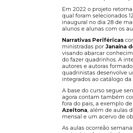
Em 2022 o projeto retorna
qual foram selecionados 12 
inaugural no dia 28 de ma
alunos e alunas com os aut
Narrativas Periféricas
con
ministradas por
Janaína d
visando abarcar conhecimen
do fazer quadrinhos. A in
autores e autoras formados
quadrinistas desenvolve um
integrados ao catálogo da 
A base do curso segue sen
agora contam também com
fora do pais, a exemplo d
Azeitona
, além de aulas 
mensal e um acervo de obra
As aulas ocorreão semanal