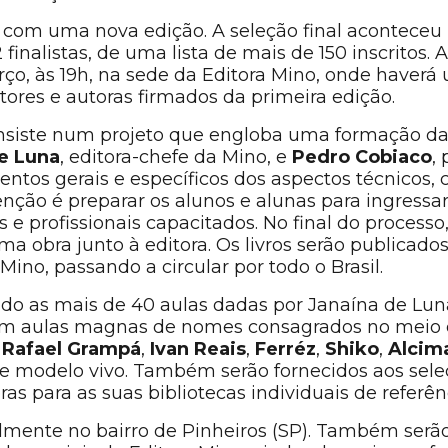
 com uma nova edição. A seleção final aconteceu 
finalistas, de uma lista de mais de 150 inscritos.
rço, às 19h, na sede da Editora Mino, onde haver
ores e autoras firmados da primeira edição.
siste num projeto que engloba uma formação dad
e Luna
, editora-chefe da Mino, e
Pedro Cobiaco
,
tos gerais e específicos dos aspectos técnicos, 
tenção é preparar os alunos e alunas para ingre
 e profissionais capacitados. No final do process
a obra junto à editora. Os livros serão publicado
Mino, passando a circular por todo o Brasil.
do as mais de 40 aulas dadas por Janaína de Lun
 aulas magnas de nomes consagrados no meio d
e
Rafael Grampá
,
Ivan Reais
,
Ferréz
,
Shiko
,
Alcima
de modelo vivo. Também serão fornecidos aos sel
s para as suas bibliotecas individuais de referên
mente no bairro de Pinheiros (SP). Também serão 