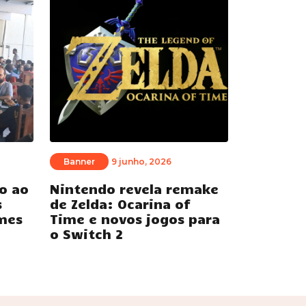
Banner
9 junho, 2026
o ao
Nintendo revela remake
s
de Zelda: Ocarina of
mes
Time e novos jogos para
o Switch 2