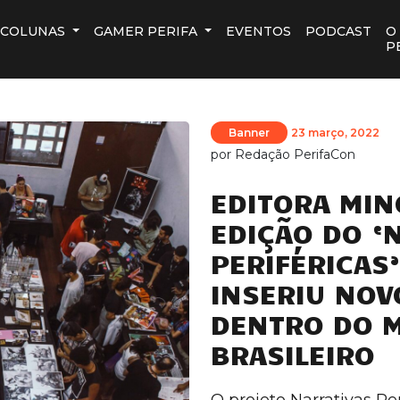
COLUNAS
GAMER PERIFA
EVENTOS
PODCAST
O
P
Banner
23 março, 2022
por
Redação PerifaCon
EDITORA MIN
EDIÇÃO DO ‘
PERIFÉRICAS’
INSERIU NOV
DENTRO DO M
BRASILEIRO