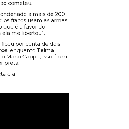
 não cometeu.
o condenado a mais de 200
o: os fracos usam as armas,
o que é a favor do
 ela me libertou”,
 ficou por conta de dois
ros
, enquanto
Telma
do Mano Cappu, isso é um
r preta:
ta o ar”