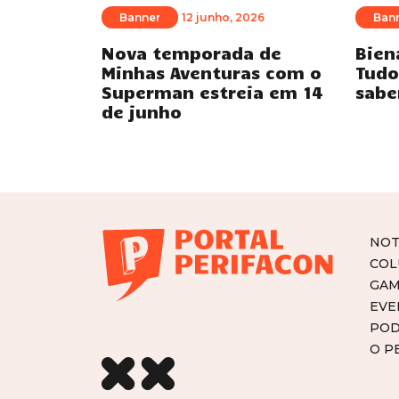
Banner
12 junho, 2026
Ban
Nova temporada de
Bien
Minhas Aventuras com o
Tudo
Superman estreia em 14
sabe
de junho
NOT
COL
GAM
EVE
POD
O P