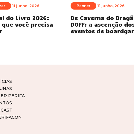
ner
11 junho, 2026
Banner
11 junho, 2026
al do Livro 2026:
De Caverna do Dragã
 que você precisa
DOFF: a ascenção do
r
eventos de boardga
ÍCIAS
UNAS
ER PERIFA
NTOS
CAST
ERIFACON