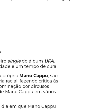
s
eiro
single
do álbum
UFA
,
iberdade e um tempo de cura
o próprio
Mano Cappu
, são
racial, fazendo crítica às
dominação por dircusos
a de Mano Cappu em vários
smo dia em que Mano Cappu