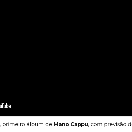
, primeiro álbum de
Mano Cappu
, com previsão 