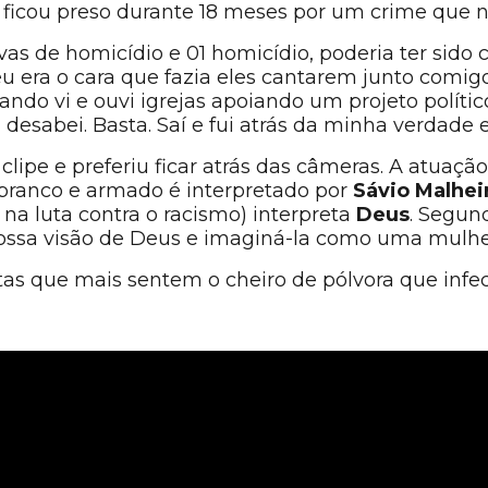
ta ficou preso durante 18 meses por um crime que
ivas de homicídio e 01 homicídio, poderia ter sid
eu era o cara que fazia eles cantarem junto comig
uando vi e ouvi igrejas apoiando um projeto polític
sabei. Basta. Saí e fui atrás da minha verdade e
lipe e preferiu ficar atrás das câmeras. A atuação
r branco e armado é interpretado por
Sávio Malhei
 na luta contra o racismo) interpreta
Deus
. Segun
nossa visão de Deus e imaginá-la como uma mulhe
tas que mais sentem o cheiro de pólvora que infec