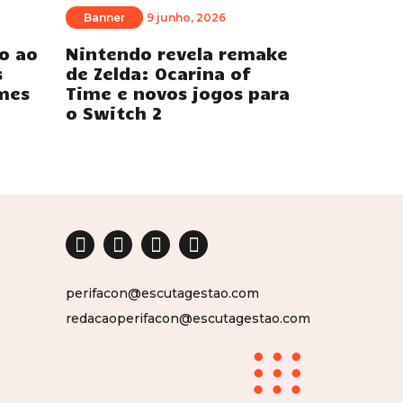
Banner
9 junho, 2026
o ao
Nintendo revela remake
s
de Zelda: Ocarina of
mes
Time e novos jogos para
o Switch 2
perifacon@escutagestao.com
redacaoperifacon@escutagestao.com