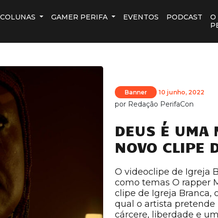
COLUNAS
GAMER PERIFA
EVENTOS
PODCAST
O
P
Banner
10 junho, 2022
por
Redação PerifaCon
DEUS É UMA 
NOVO CLIPE 
O videoclipe de Igreja 
como temas O rapper 
clipe de Igreja Branca,
qual o artista pretende 
cárcere, liberdade e um