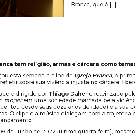
Branca, que é […]
ranca tem religião, armas e cárcere como tema
çou esta semana o clipe de
Igreja Branca
, o prim
 refletir sobre sua vivência injusta no cárcere, l
 que é dirigido por
Thiago Daher
e roteirizado pel
do
rapper
em uma sociedade marcada pela violência 
quentou desde seus doze anos de idade) e a sua 
tas. O clipe e a música dialogam com a trajetóri
 lançamento.
a 08 de Junho de 2022 (última quarta-feira), me