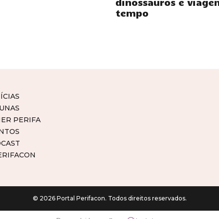
dinossauros e viage
tempo
ÍCIAS
UNAS
ER PERIFA
NTOS
CAST
ERIFACON
© 2026 Portal Perifacon. Todos direitos reservados.