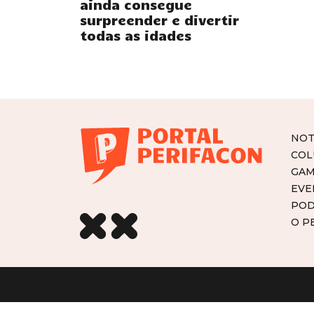
ainda consegue
surpreender e divertir
todas as idades
NOT
COL
GAM
EVE
POD
O P