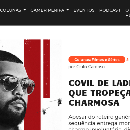
COLUNAS
GAMER PERIFA
EVENTOS
PODCAST
O
P
Colunas: Filmes e Séries
5
por
Giulia Cardoso
COVIL DE LAD
QUE TROPEÇ
CHARMOSA
Apesar do roteiro genér
sequência entrega mom
charme involuntário, d