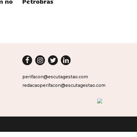
m no
Petrobras
perifacon@escutagestao.com
redacaoperifacon@escutagestao.com