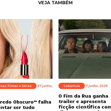
VEJA TAMBÉM
nas: Filmes e Séries
27 junho,
Cobertura
7 junho, 2026
O Fim da Rua ganha
trailer e apresenta
redo Obscuro” falha
ficção científica co
entar ser tudo