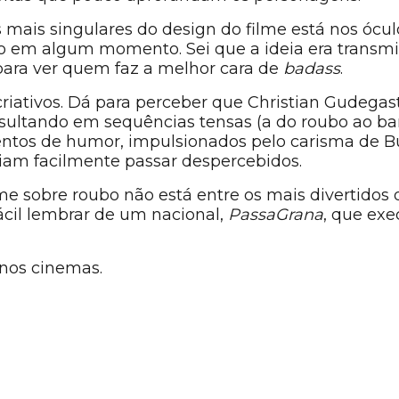
 mais singulares do design do filme está nos ócul
o em algum momento. Sei que a ideia era transmi
ara ver quem faz a melhor cara de
badass
.
riativos. Dá para perceber que Christian Gudegast
esultando em sequências tensas (a do roubo ao b
tos de humor, impulsionados pelo carisma de But
riam facilmente passar despercebidos.
ilme sobre roubo não está entre os mais divertido
fácil lembrar de um nacional,
PassaGrana
, que ex
 nos cinemas.