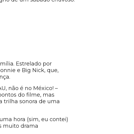
ília. Estrelado por
onnie e Big Nick, que,
nça.
U, não é no México! –
pontos do filme, mas
 trilha sonora de uma
uma hora (sim, eu contei)
as muito drama