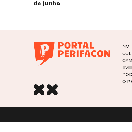
de junho
NOT
COL
GAM
EVE
POD
O P