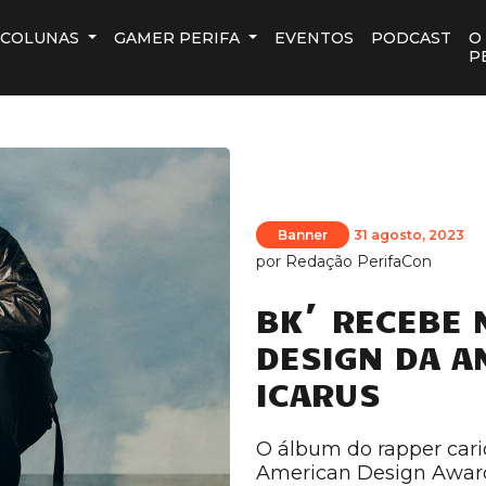
COLUNAS
GAMER PERIFA
EVENTOS
PODCAST
O
P
Banner
31 agosto, 2023
por
Redação PerifaCon
BK´ RECEBE 
DESIGN DA A
ICARUS
O álbum do rapper cari
American Design Awar