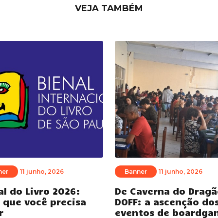
VEJA TAMBÉM
ner
11 junho, 2026
Banner
11 junho, 2026
al do Livro 2026:
De Caverna do Dragã
 que você precisa
DOFF: a ascenção do
r
eventos de boardga