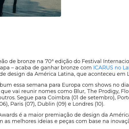
ão de bronze na 70ª edição do Festival Internacio
lapa – acaba de ganhar bronze com
ICARUS no La
 de design da América Latina, que aconteceu em 
 álbum essa semana para Europa com shows no dia 
 que vai reunir nomes como Blur, The Prodigy, Fl
outros. Segue para Coimbra (01 de setembro), Port
6), Paris (07), Dublin (09) e Londres (10).
Awards é a maior premiação de design da América
am as melhores ideias e peças com base na inovaçã