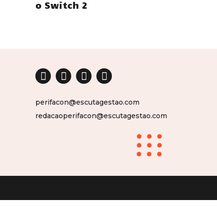
o Switch 2
perifacon@escutagestao.com
redacaoperifacon@escutagestao.com