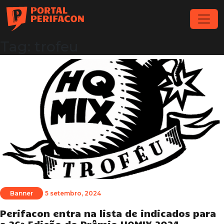
Tag: trofeu
Banner
5 setembro, 2024
Perifacon entra na lista de indicados para