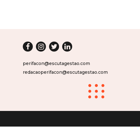
perifacon@escutagestao.com
redacaoperifacon@escutagestao.com