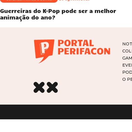
Guerreiras do K-Pop pode ser a melhor
animação do ano?
NOT
COL
GAM
EVE
POD
O P