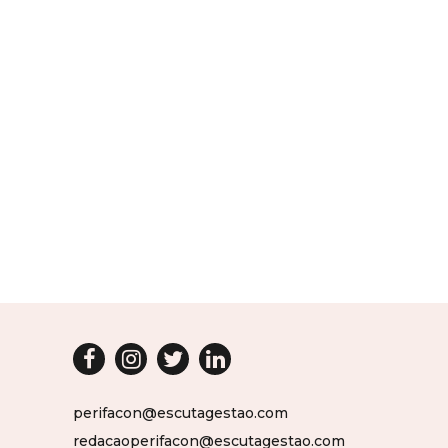
perifacon@escutagestao.com
redacaoperifacon@escutagestao.com