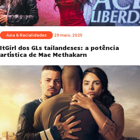
Ásia & Racialidades
29 maio, 2025
ItGirl dos GLs tailandeses: a potência
artística de Mae Methakarn