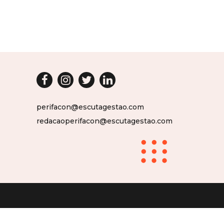
perifacon@escutagestao.com
redacaoperifacon@escutagestao.com