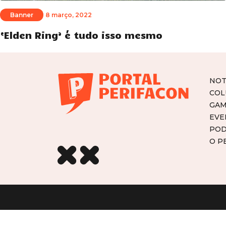
Banner
8 março, 2022
‘Elden Ring’ é tudo isso mesmo
NOT
COL
GAM
EVE
POD
O P