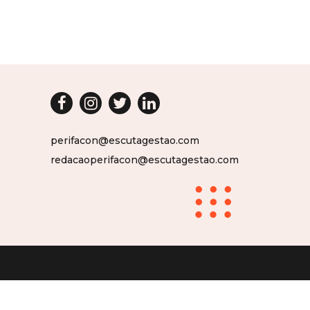
perifacon@escutagestao.com
redacaoperifacon@escutagestao.com