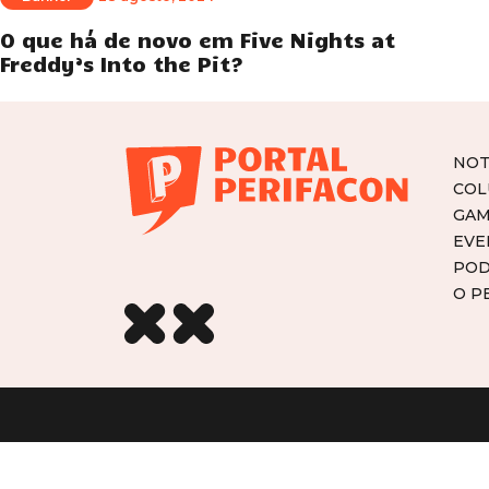
O que há de novo em Five Nights at
Freddy’s Into the Pit?
NOT
COL
GAM
EVE
POD
O P